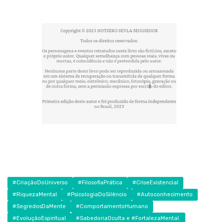
#CriaçãoDoUniverso
#FilosofiaPrática
#CriseExistencial
#RiquezaMental
#PsicologiaDoSilêncio
#Autoconhecimento
#SegredosDaMente
#ComportamentoHumano
#EvoluçãoEspiritual
#SabedoriaOculta e #FortalezaMental.