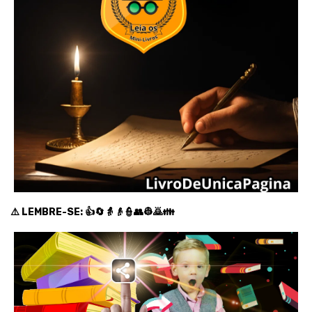
⚠️ LEMBRE-SE: 👍🔄👵👴👮👥👷🙇👪