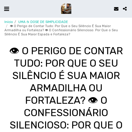
Início
UMA ☕ DOSE DE SIMPLICIDADE
👁️ O Perigo de Contar Tudo: Por Que o Seu Silêncio É Sua Maior
Armadilha ou Fortaleza? 👁️ O Confessionário Silencioso: Por Que o Seu
Silêncio É Sua Maior Espada e Fortaleza?
👁️ O PERIGO DE CONTAR
TUDO: POR QUE O SEU
SILÊNCIO É SUA MAIOR
ARMADILHA OU
FORTALEZA? 👁️ O
CONFESSIONÁRIO
SILENCIOSO: POR QUE O