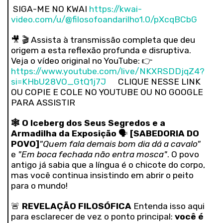
SIGA-ME NO KWAI
https://kwai-
video.com/u/@filosofoandarilho1.0/pXcqBCbG
🎥 🎬 Assista à transmissão completa que deu
origem a esta reflexão profunda e disruptiva.
Veja o vídeo original no YouTube: 👉
https://www.youtube.com/live/NKXRSDDjqZ4?
si=KHbU28VO_GtQ1j7J
CLIQUE NESSE LINK
OU COPIE E COLE NO YOUTUBE OU NO GOOGLE
PARA ASSISTIR
🕸️
O Iceberg dos Seus Segredos e a
Armadilha da Exposição
🗣️
[SABEDORIA DO
POVO]
"Quem fala demais bom dia dá a cavalo"
e
"Em boca fechada não entra mosca"
. O povo
antigo já sabia que a língua é o chicote do corpo,
mas você continua insistindo em abrir o peito
para o mundo!
🚨
REVELAÇÃO FILOSÓFICA
Entenda isso aqui
para esclarecer de vez o ponto principal:
você é