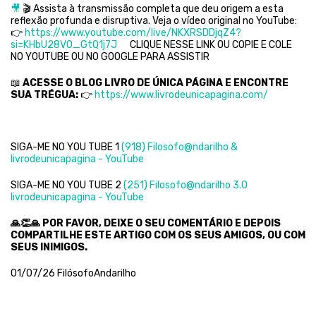
🎥
🎬 Assista à transmissão completa que deu origem a esta
reflexão profunda e disruptiva. Veja o vídeo original no YouTube:
👉
https://www.youtube.com/live/NKXRSDDjqZ4?
si=KHbU28VO_GtQ1j7J
CLIQUE NESSE LINK OU COPIE E COLE
NO YOUTUBE OU NO GOOGLE PARA ASSISTIR
📖
ACESSE O BLOG LIVRO DE ÚNICA PÁGINA E ENCONTRE
SUA TRÉGUA:
👉
https://www.livrodeunicapagina.com/
SIGA-ME NO YOU TUBE 1
(918) Filosofo@ndarilho &
livrodeunicapagina - YouTube
SIGA-ME NO YOU TUBE 2
(251) Filosofo@ndarilho 3.0
livrodeunicapagina - YouTube
🙏👏🙏
POR FAVOR, DEIXE O SEU COMENTÁRIO E DEPOIS
COMPARTILHE ESTE ARTIGO COM OS SEUS AMIGOS, OU COM
SEUS INIMIGOS.
01/07/26 FilósofoAndarilho