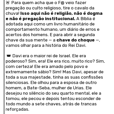
🚨 Para quem acha que o F@ veio fazer
pregação ou culto religioso, tire o cavalo da
chuva!
Isso aqui não é religião, não é dogma
e não é pregação institucional.
A Bíblia é
adotada aqui como um livro humanitário de
comportamento humano, um diário de erros e
acertos dos homens. E para abrir a segunda
chave da sua mente — a
chave do choque
—,
vamos olhar para a história do Rei Davi.
👑 Davi era o maior rei de Israel. Ele era
poderoso? Sim, era! Ele era rico, muito rico? Sim,
com certeza! Ele era amado pelo povo e
extremamente sábio? Sim! Mas Davi, apesar de
toda a sua majestade, tinha as suas confissões
silenciosas. Ele olhou para a esposa de outro
homem, a Bate-Seba, mulher de Urias. Ele
desejou no silêncio do seu quarto mental, ele a
tomou, ele pecou e depois tentou esconder de
todo mundo a sete chaves, atrás de trancas
reforçadas.