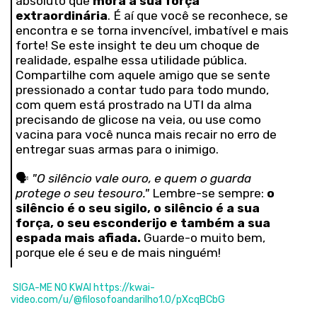
absoluto que
mora a sua força
extraordinária
. É aí que você se reconhece, se
encontra e se torna invencível, imbatível e mais
forte! Se este insight te deu um choque de
realidade, espalhe essa utilidade pública.
Compartilhe com aquele amigo que se sente
pressionado a contar tudo para todo mundo,
com quem está prostrado na UTI da alma
precisando de glicose na veia, ou use como
vacina para você nunca mais recair no erro de
entregar suas armas para o inimigo.
🗣️
"O silêncio vale ouro, e quem o guarda
protege o seu tesouro."
Lembre-se sempre:
o
silêncio é o seu sigilo, o silêncio é a sua
força, o seu esconderijo e também a sua
espada mais afiada.
Guarde-o muito bem,
porque ele é seu e de mais ninguém!
SIGA-ME NO KWAI
https://kwai-
video.com/u/@filosofoandarilho1.0/pXcqBCbG