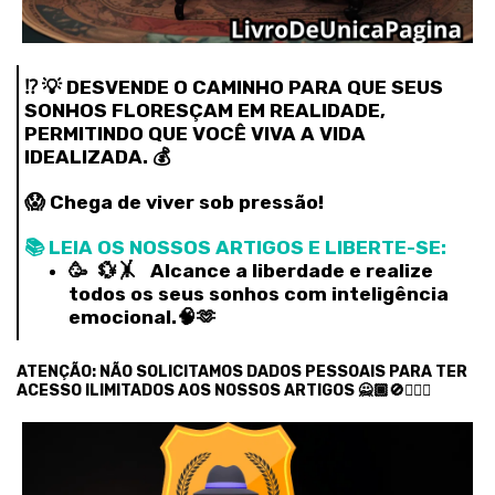
⁉️ 💡 DESVENDE O CAMINHO PARA QUE SEUS
SONHOS FLORESÇAM EM REALIDADE,
PERMITINDO QUE VOCÊ VIVA A VIDA
IDEALIZADA. 💰
😱 Chega de viver sob pressão!
📚 LEIA OS NOSSOS ARTIGOS E LIBERTE-SE:
🥳 💱🤸‍ Alcance a liberdade e realize
todos os seus sonhos com inteligência
emocional.🧠🫶
ATENÇÃO: NÃO SOLICITAMOS DADOS PESSOAIS PARA TER
ACESSO ILIMITADOS AOS NOSSOS ARTIGOS 🙅🏾🚫🙅🏿‍♂️