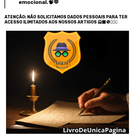
emocional.🧠🫶
ATENÇÃO: NÃO SOLICITAMOS DADOS PESSOAIS PARA TER
ACESSO ILIMITADOS AOS NOSSOS ARTIGOS 🙅🏾🚫🙅🏿‍♂️