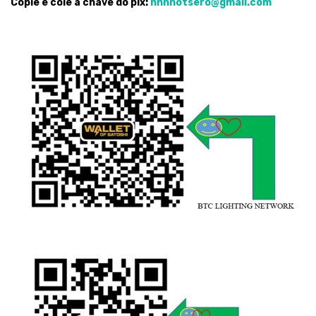
Copie e cole a chave do pix:
nnnnotsero@gmail.com