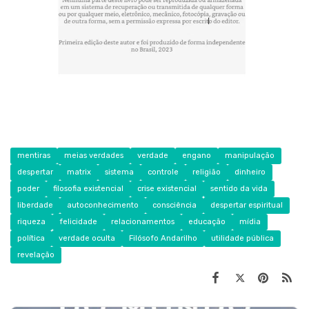
mentiras
meias verdades
verdade
engano
manipulação
despertar
matrix
sistema
controle
religião
dinheiro
poder
filosofia existencial
crise existencial
sentido da vida
liberdade
autoconhecimento
consciência
despertar espiritual
riqueza
felicidade
relacionamentos
educação
mídia
política
verdade oculta
Filósofo Andarilho
utilidade pública
revelação