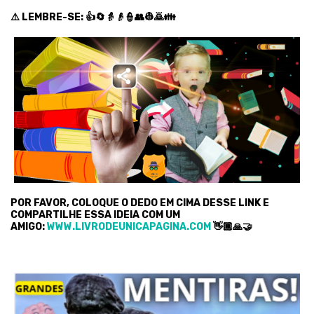
⚠️ LEMBRE-SE: 👍🔄👵👴👮👥👷🙇👪
POR FAVOR, COLOQUE O DEDO EM CIMA DESSE LINK E
COMPARTILHE ESSA IDEIA COM UM
AMIGO:
WWW.LIVRODEUNICAPAGINA.COM
👋🏿🙏🤝