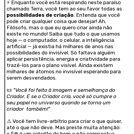
⚡ Enquanto você está respirando neste paraíso
chamado Terra, você tem ao seu favor todas as
possibilidades de criação
. Entenda que você
pode criar qualquer coisa que desejar! Ah,
Filósofo, mas o que eu quero criar ainda não
existe no mundo! Saiba que tudo o que usamos
hoje — o computador, o celular, a inteligência
artificial — já existia há milhares de anos nas
possibilidades do invisível. Só faltava alguém
aplicar persistência, energia e criatividade para
trazê-los para o plano visível. Ainda existem
milhares de átomos no invisível esperando para
serem desvendados.
📜
"Você foi feito à imagem e semelhança do
Criador. E se o Criador cria, você só cumpre o
seu papel no universo quando se torna um
criador
também!"
⚠️ Você tem livre-arbítrio para criar o que quiser,
até o que não deve. Mas preste muita atenção:
o F@ é um cidadão de bem e não compactua