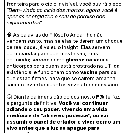
fronteira para o ciclo invisível, você ouvirá o eco:
“Bem-vindo ao ciclo dos mortos, agora você é
apenas energia fria e saiu do paraíso dos
experimentos”
.
🧠 As palavras do Filósofo Andarilho não
vendem susto, mas se elas te derem um choque
de realidade, já valeu o insight. Elas servem
como
susto
para quem está são, mas
dormindo; servem como
glicose na veia
e
anticorpos para quem está prostrado na UTI da
existência; e funcionam como
vacina
para os
que estão firmes, para que se caírem amanhã,
saibam levantar quantas vezes for necessário.
🤔 Diante da imensidão do cosmos, o
F@
te faz
a pergunta definitiva:
Você vai continuar
adiando o seu poder, vivendo uma vida
medíocre de "ah se eu pudesse", ou vai
assumir o papel de criador e viver como um
vivo antes que a luz se apague para