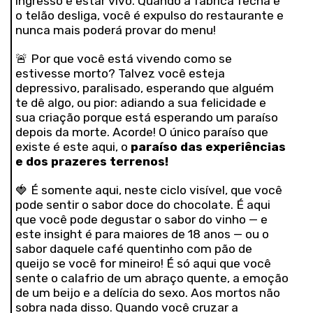
ingresso é estar vivo. Quando a fábrica fecha e
o telão desliga, você é expulso do restaurante e
nunca mais poderá provar do menu!
🚨 Por que você está vivendo como se
estivesse morto? Talvez você esteja
depressivo, paralisado, esperando que alguém
te dê algo, ou pior: adiando a sua felicidade e
sua criação porque está esperando um paraíso
depois da morte. Acorde! O único paraíso que
existe é este aqui, o
paraíso das experiências
e dos prazeres terrenos!
🍓 É somente aqui, neste ciclo visível, que você
pode sentir o sabor doce do chocolate. É aqui
que você pode degustar o sabor do vinho — e
este insight é para maiores de 18 anos — ou o
sabor daquele café quentinho com pão de
queijo se você for mineiro! É só aqui que você
sente o calafrio de um abraço quente, a emoção
de um beijo e a delícia do sexo. Aos mortos não
sobra nada disso. Quando você cruzar a