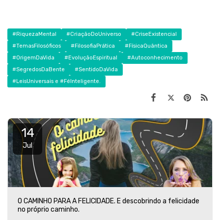
#RiquezaMental
#CriaçãoDoUniverso
#CriseExistencial
#TemasFilosóficos
#FilosofiaPrática
#FísicaQuântica
#OrigemDaVida
#EvoluçãoEspiritual
#Autoconhecimento
#SegredosDaBente
#SentidoDaVida
#LeisUniversais e #FéInteligente.
14
Jul
O CAMINHO PARA A FELICIDADE. E descobrindo a felicidade
no próprio caminho.