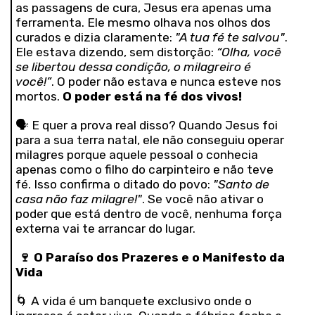
as passagens de cura, Jesus era apenas uma
ferramenta. Ele mesmo olhava nos olhos dos
curados e dizia claramente:
"A tua fé te salvou"
.
Ele estava dizendo, sem distorção:
“Olha, você
se libertou dessa condição, o milagreiro é
você!”
. O poder não estava e nunca esteve nos
mortos.
O poder está na fé dos vivos!
🗣️ E quer a prova real disso? Quando Jesus foi
para a sua terra natal, ele não conseguiu operar
milagres porque aquele pessoal o conhecia
apenas como o filho do carpinteiro e não teve
fé. Isso confirma o ditado do povo:
"Santo de
casa não faz milagre!"
. Se você não ativar o
poder que está dentro de você, nenhuma força
externa vai te arrancar do lugar.
🍷
O Paraíso dos Prazeres e o Manifesto da
Vida
🌀 A vida é um banquete exclusivo onde o