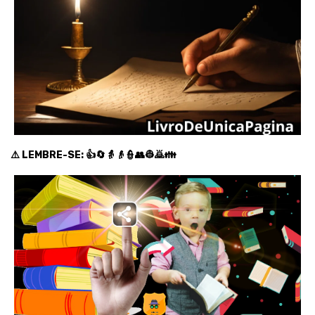
⚠️ LEMBRE-SE: 👍🔄👵👴👮👥👷🙇👪