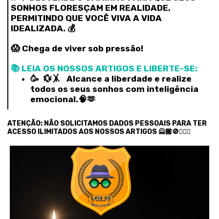
SONHOS FLORESÇAM EM REALIDADE,
PERMITINDO QUE VOCÊ VIVA A VIDA
IDEALIZADA. 💰
😱 Chega de viver sob pressão!
📚 LEIA OS NOSSOS ARTIGOS E LIBERTE-SE:
🥳 💱🤸‍ Alcance a liberdade e realize
todos os seus sonhos com inteligência
emocional.🧠🫶
ATENÇÃO: NÃO SOLICITAMOS DADOS PESSOAIS PARA TER
ACESSO ILIMITADOS AOS NOSSOS ARTIGOS 🙅🏾🚫🙅🏿‍♂️