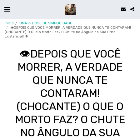
Início
UMA ☕ DOSE DE SIMPLICIDADE
👁️DEPOIS QUE VOCÊ MORRER, A VERDADE QUE NUNCA TE CONTARAM!
(CHOCANTE) O Que o Morto Faz? O Chute no Ângulo da Sua Crise
Existencial! 👁️
👁️DEPOIS QUE VOCÊ
MORRER, A VERDADE
QUE NUNCA TE
CONTARAM!
(CHOCANTE) O QUE O
MORTO FAZ? O CHUTE
NO ÂNGULO DA SUA