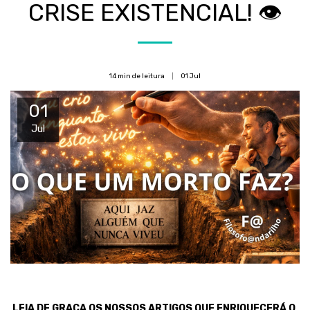
CRISE EXISTENCIAL! 👁️
14 min de leitura
01
Jul
01
Jul
LEIA DE GRAÇA OS NOSSOS ARTIGOS QUE ENRIQUECERÁ O