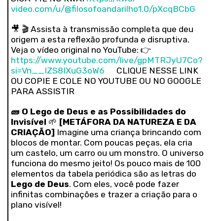
video.com/u/@filosofoandarilho1.0/pXcqBCbG
🎥 🎬 Assista à transmissão completa que deu
origem a esta reflexão profunda e disruptiva.
Veja o vídeo original no YouTube: 👉
https://www.youtube.com/live/gpMTRJyU7Co?
si=Vn__IZS8IXuG3oW6
CLIQUE NESSE LINK
OU COPIE E COLE NO YOUTUBE OU NO GOOGLE
PARA ASSISTIR
🧱
O Lego de Deus e as Possibilidades do
Invisível
🌱
[METÁFORA DA NATUREZA E DA
CRIAÇÃO]
Imagine uma criança brincando com
blocos de montar. Com poucas peças, ela cria
um castelo, um carro ou um monstro. O universo
funciona do mesmo jeito! Os pouco mais de 100
elementos da tabela periódica são as letras do
Lego de Deus
. Com eles, você pode fazer
infinitas combinações e trazer a criação para o
plano visível!