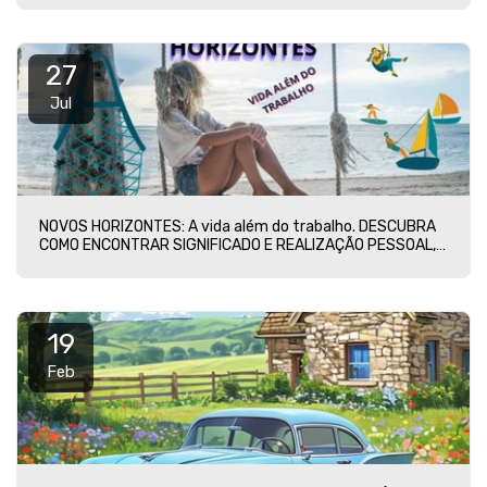
27
Jul
NOVOS HORIZONTES: A vida além do trabalho. DESCUBRA
COMO ENCONTRAR SIGNIFICADO E REALIZAÇÃO PESSOAL,
ROMPENDO AS CORRENTES DO TRABALHO IMPOSTO. UMA
JORNADA PARA A LIBERDADE E PLENITUDE AGUARDA
VOCÊ
19
Feb