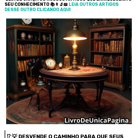
SEU CONHECIMENTO 📚👨‍🔬📖
LEIA OUTROS ARTIGOS
DESSE OUTRO CLICANDO AQUI
⁉️ 💡 DESVENDE O CAMINHO PARA QUE SEUS