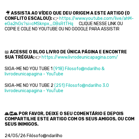
🎥
ASSISTA AO VÍDEO QUE DEU ORIGEM A ESTE ARTIGO (O
CONFLITO ESCALOU):
👉
https://www.youtube.com/live/ahM-
eGa2hGs?si=cMSknpx_0BsRtTHq
CLIQUE NESSE LINK OU
COPIE E COLE NO YOUTUBE OU NO GOOGLE PARA ASSISTIR
📖
ACESSE O BLOG LIVRO DE ÚNICA PÁGINA E ENCONTRE
SUA TRÉGUA:
👉
https://www.livrodeunicapagina.com/
SIGA-ME NO YOU TUBE 1
(918) Filosofo@ndarilho &
livrodeunicapagina - YouTube
SIGA-ME NO YOU TUBE 2
(251) Filosofo@ndarilho 3.0
livrodeunicapagina - YouTube
🙏👏🙏
POR FAVOR, DEIXE O SEU COMENTÁRIO E DEPOIS
COMPARTILHE ESTE ARTIGO COM OS SEUS AMIGOS, OU COM
SEUS INIMIGOS.
24/05/26 Filósofo@ndarilho