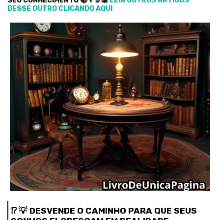
SEU CONHECIMENTO 📚👨‍🔬📖
LEIA OUTROS ARTIGOS
DESSE OUTRO CLICANDO AQUI
⁉️ 💡 DESVENDE O CAMINHO PARA QUE SEUS