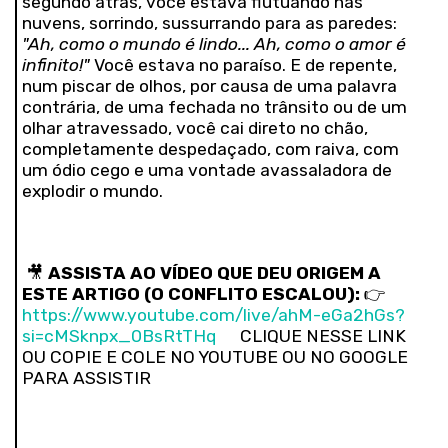
segundo atrás, você estava flutuando nas
nuvens, sorrindo, sussurrando para as paredes:
"Ah, como o mundo é lindo... Ah, como o amor é
infinito!"
Você estava no paraíso. E de repente,
num piscar de olhos, por causa de uma palavra
contrária, de uma fechada no trânsito ou de um
olhar atravessado, você cai direto no chão,
completamente despedaçado, com raiva, com
um ódio cego e uma vontade avassaladora de
explodir o mundo.
🎥
ASSISTA AO VÍDEO QUE DEU ORIGEM A
ESTE ARTIGO (O CONFLITO ESCALOU):
👉
https://www.youtube.com/live/ahM-eGa2hGs?
si=cMSknpx_0BsRtTHq
CLIQUE NESSE LINK
OU COPIE E COLE NO YOUTUBE OU NO GOOGLE
PARA ASSISTIR