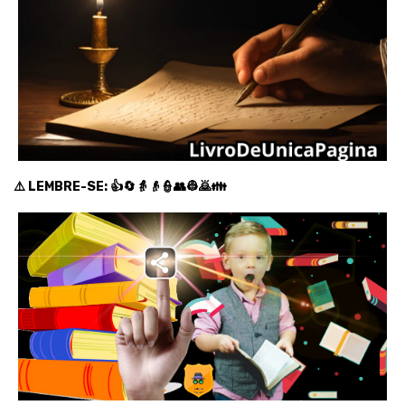
⚠️ LEMBRE-SE: 👍🔄👵👴👮👥👷🙇👪