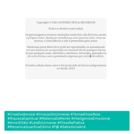
#CriseExistencial #CriacaoDoUniverso #TemasFilosoficos
#RiquezaEspiritual #MisteriosDaMente #InteligenciaEmocional
#AmorEOdio #LeisDoUniverso #FilosofiaPratica
#MecanicaQuanticaEAlmo #F@ #SabedoriaAnd