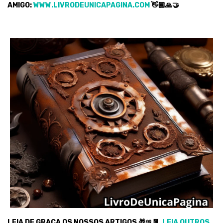
AMIGO:
WWW.LIVRODEUNICAPAGINA.COM
👋🏿🙏🤝
LEIA DE GRAÇA OS NOSSOS ARTIGOS 🎁🎀🧧
LEIA OUTROS