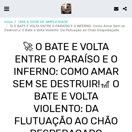
Início
UMA ☕ DOSE DE SIMPLICIDADE
🚀 O BATE E VOLTA ENTRE O PARAÍSO E O INFERNO: Como Amar Sem se
Destruir!​🎢 O Bate e Volta Violento: Da Flutuação ao Chão Despedaçado
🚀 O BATE E VOLTA
ENTRE O PARAÍSO E O
INFERNO: COMO AMAR
SEM SE DESTRUIR!​🎢 O
BATE E VOLTA
VIOLENTO: DA
FLUTUAÇÃO AO CHÃO