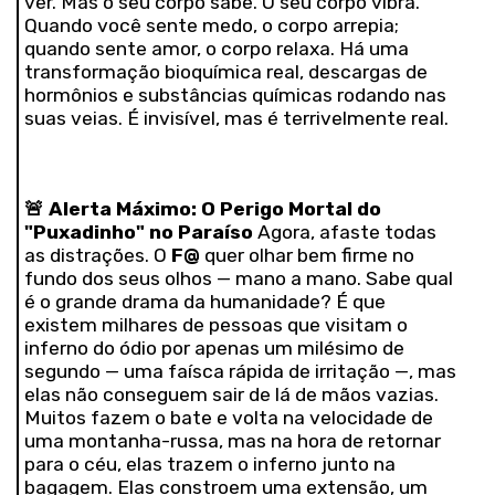
ver. Mas o seu corpo sabe. O seu corpo vibra.
Quando você sente medo, o corpo arrepia;
quando sente amor, o corpo relaxa. Há uma
transformação bioquímica real, descargas de
hormônios e substâncias químicas rodando nas
suas veias. É invisível, mas é terrivelmente real.
🚨
Alerta Máximo: O Perigo Mortal do
"Puxadinho" no Paraíso
Agora, afaste todas
as distrações. O
F@
quer olhar bem firme no
fundo dos seus olhos — mano a mano. Sabe qual
é o grande drama da humanidade? É que
existem milhares de pessoas que visitam o
inferno do ódio por apenas um milésimo de
segundo — uma faísca rápida de irritação —, mas
elas não conseguem sair de lá de mãos vazias.
Muitos fazem o bate e volta na velocidade de
uma montanha-russa, mas na hora de retornar
para o céu, elas trazem o inferno junto na
bagagem. Elas constroem uma extensão, um