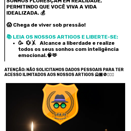
SONHOS FLORESÇAM EM REALIDADE,
PERMITINDO QUE VOCÊ VIVA A VIDA
IDEALIZADA. 💰
😱 Chega de viver sob pressão!
📚 LEIA OS NOSSOS ARTIGOS E LIBERTE-SE:
🥳 💱🤸‍ Alcance a liberdade e realize
todos os seus sonhos com inteligência
emocional.🧠🫶
ATENÇÃO: NÃO SOLICITAMOS DADOS PESSOAIS PARA TER
ACESSO ILIMITADOS AOS NOSSOS ARTIGOS 🙅🏾🚫🙅🏿‍♂️