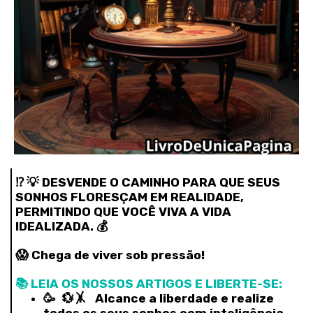
⁉️ 💡 DESVENDE O CAMINHO PARA QUE SEUS
SONHOS FLORESÇAM EM REALIDADE,
PERMITINDO QUE VOCÊ VIVA A VIDA
IDEALIZADA. 💰
😱 Chega de viver sob pressão!
📚 LEIA OS NOSSOS ARTIGOS E LIBERTE-SE:
🥳 💱🤸‍ Alcance a liberdade e realize
todos os seus sonhos com inteligência