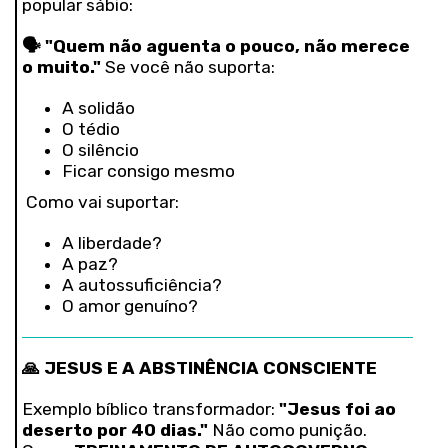
popular sábio:
🗣️ "Quem não aguenta o pouco, não merece
o muito."
Se você não suporta:
A solidão
O tédio
O silêncio
Ficar consigo mesmo
Como vai suportar:
A liberdade?
A paz?
A autossuficiência?
O amor genuíno?
🙏 JESUS E A ABSTINÊNCIA CONSCIENTE
Exemplo bíblico transformador:
"Jesus foi ao
deserto por 40 dias."
Não como punição.