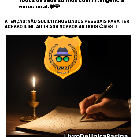
emocional.🧠🫶
ATENÇÃO: NÃO SOLICITAMOS DADOS PESSOAIS PARA TER
ACESSO ILIMITADOS AOS NOSSOS ARTIGOS 🙅🏾🚫🙅🏿‍♂️