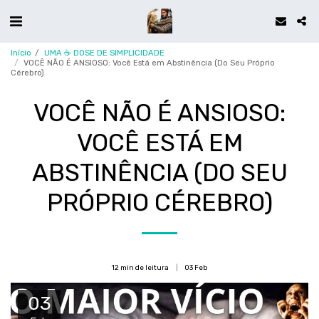
Início
UMA ☕ DOSE DE SIMPLICIDADE
VOCÊ NÃO É ANSIOSO: Você Está em Abstinência (Do Seu Próprio
Cérebro)
VOCÊ NÃO É ANSIOSO:
VOCÊ ESTÁ EM
ABSTINÊNCIA (DO SEU
PRÓPRIO CÉREBRO)
12 min de leitura
03
Feb
03