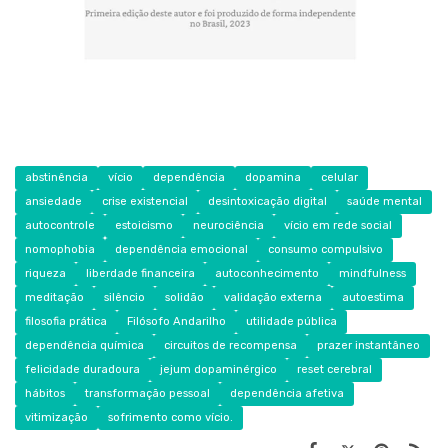
abstinência
vício
dependência
dopamina
celular
ansiedade
crise existencial
desintoxicação digital
saúde mental
autocontrole
estoicismo
neurociência
vício em rede social
nomophobia
dependência emocional
consumo compulsivo
riqueza
liberdade financeira
autoconhecimento
mindfulness
meditação
silêncio
solidão
validação externa
autoestima
filosofia prática
Filósofo Andarilho
utilidade pública
dependência química
circuitos de recompensa
prazer instantâneo
felicidade duradoura
jejum dopaminérgico
reset cerebral
hábitos
transformação pessoal
dependência afetiva
vitimização
sofrimento como vício.