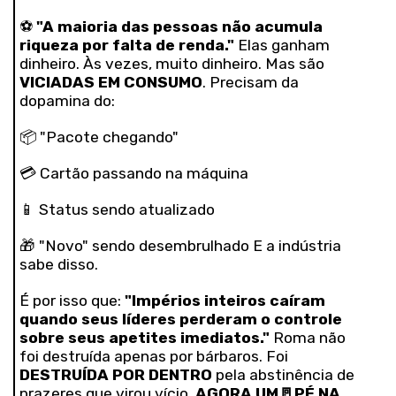
⚽
"A maioria das pessoas não acumula
riqueza por falta de renda."
Elas ganham
dinheiro. Às vezes, muito dinheiro. Mas são
VICIADAS EM CONSUMO
. Precisam da
dopamina do:
📦 "Pacote chegando"
💳 Cartão passando na máquina
📱 Status sendo atualizado
🎁 "Novo" sendo desembrulhado E a indústria
sabe disso.
É por isso que:
"Impérios inteiros caíram
quando seus líderes perderam o controle
sobre seus apetites imediatos."
Roma não
foi destruída apenas por bárbaros. Foi
DESTRUÍDA POR DENTRO
pela abstinência de
prazeres que virou vício.
AGORA UM🚪
PÉ NA