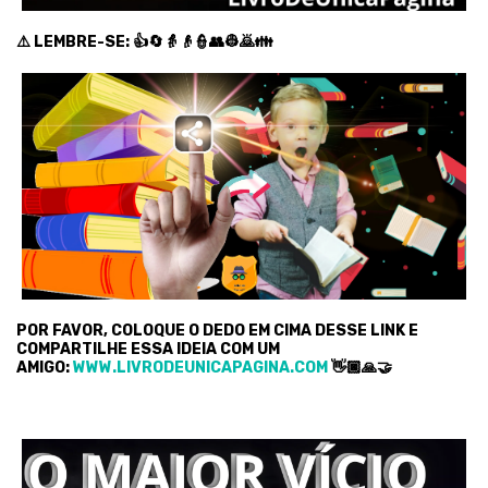
⚠️ LEMBRE-SE: 👍🔄👵👴👮👥👷🙇👪
POR FAVOR, COLOQUE O DEDO EM CIMA DESSE LINK E
COMPARTILHE ESSA IDEIA COM UM
AMIGO:
WWW.LIVRODEUNICAPAGINA.COM
👋🏿🙏🤝