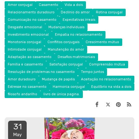
Amor conjugal
Casamento
Vida a dois
Relacionamento duradouro
Declínio do amor
Rotina conjugal
Comunicação no casamento
Expectativas irreais
Desgaste emocional
Mudanças individuais
Investimento emocional
Empatia no relacionamento
Monotonia conjugal
Conflitos conjugais
Crescimento mútuo
Intimidade conjugal
Manutenção do amor
Adaptação ao casamento
Desafios matrimoniais
Família e casamento
Satisfação conjugal
Compreensão mútua
Resolução de problemas no casamento
Tempo juntos
Amor duradouro
Mudança de papéis
Aceitação no relacionamento
Estresse no casamento
Harmonia conjugal
Equilíbrio na vida a dois
filosofo andarilho
livro de única pagina.
31
May