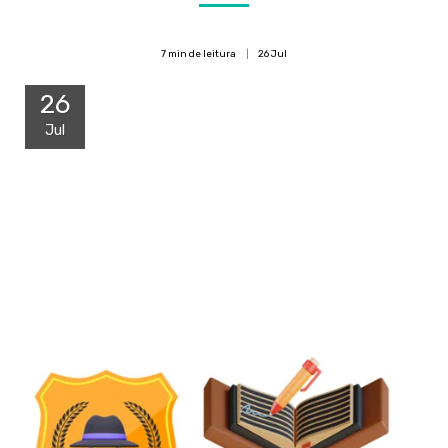
7 min de leitura
26
Jul
26
Jul