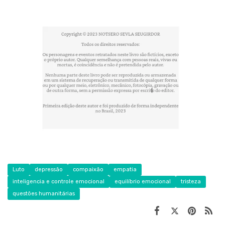
Luto
depressão
compaixão
empatia
inteligencia e controle emocional
equilíbrio emocional
tristeza
questões humanitárias