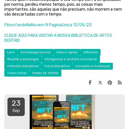
por norma, perdeu menos tempo, pois, as coisas mais
importantes, são aquelas que não precisam, não morrem e nem
são descartadas com o tempo.
FilosofandoNaNuvem % PaginaUnica 13/05/23
CLIQUE AQUI PARA VISITAR A NOSSA BIBLIOTECA DE ARTES
DIGITAIS
Livro
livrodepaginaunica
leitura rapida
reflexões
filosofia e psicologia
inteligencia e controle emocional
métodos disruptivos
teoria disruptiva
inovação e mudanças
frases feitas
frases de efeitos
23
Sep