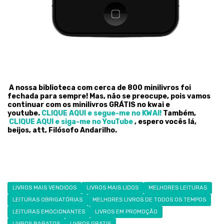
A nossa biblioteca com cerca de 800 minilivros foi
fechada para sempre! Mas, não se preocupe, pois vamos
continuar com os minilivros GRÁTIS no kwai e
youtube.
CLIQUE AQUI e segue-me no KWAI!
Também,
CLIQUE AQUI e siga-me no YouTube
, espero vocês lá,
beijos, att, Filósofo Andarilho.
LIVROS MAIS VENDIDOS
LIVROS MAIS LIDOS
MELHORES LEITURAS
LEITURAS OBRIGATÓRIAS
MELHORES LIVROS DE TODOS OS TEMPOS
LEITURAS EMOCIONANTES
LIVROS EM PROMOÇÃO
LIVROS BARATOS
LIVROS GRATIS