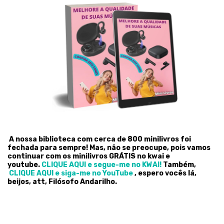
A nossa biblioteca com cerca de 800 minilivros foi
fechada para sempre! Mas, não se preocupe, pois vamos
continuar com os minilivros GRÁTIS no kwai e
youtube.
CLIQUE AQUI e segue-me no KWAI!
Também,
CLIQUE AQUI e siga-me no YouTube
, espero vocês lá,
beijos, att, Filósofo Andarilho.