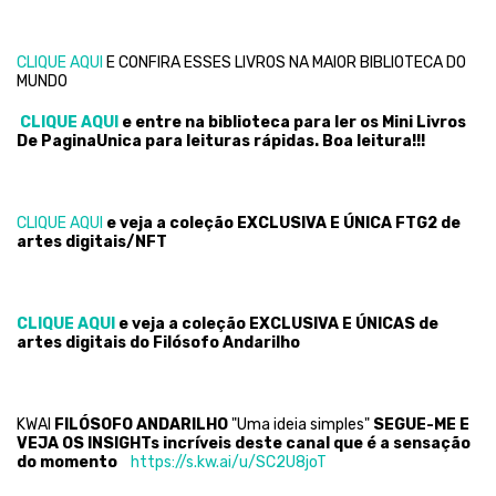
CLIQUE AQUI
E CONFIRA ESSES LIVROS NA MAIOR BIBLIOTECA DO
MUNDO
CLIQUE AQUI
e entre na biblioteca para ler os Mini Livros
De PaginaUnica para leituras rápidas. Boa leitura!!!
CLIQUE AQUI
e veja a coleção EXCLUSIVA E ÚNICA FTG2 de
artes digitais/NFT
CLIQUE AQUI
e veja a coleção EXCLUSIVA E ÚNICAS de
artes digitais do Filósofo Andarilho
KWAI
FILÓSOFO ANDARILHO
"Uma ideia simples"
SEGUE-ME E
VEJA OS INSIGHTs incríveis deste canal que é a sensação
do momento
https://s.kw.ai/u/SC2U8joT