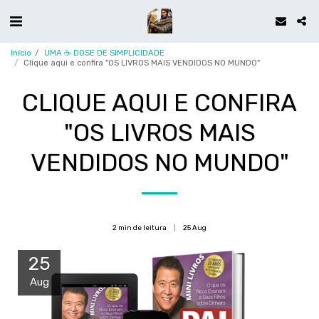
Início
UMA ☕ DOSE DE SIMPLICIDADE
Clique aqui e confira "OS LIVROS MAIS VENDIDOS NO MUNDO"
CLIQUE AQUI E CONFIRA
"OS LIVROS MAIS
VENDIDOS NO MUNDO"
2 min de leitura
25
Aug
25
Aug