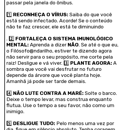
passar pela janela do ônibus.
1️⃣
RECONHEÇA O VÍRUS:
Saiba do que você
está sendo infectado. Acorde! Se o conteúdo
não te faz crescer, ele está te diminuindo
. 2️⃣
FORTALEÇA O SISTEMA IMUNOLÓGICO
MENTAL:
Aprenda a dizer
NÃO
. Se até o que eu,
o Filósofo@ndarilho, estiver te dizendo agora
não servir para o seu propósito, me corte pela
raiz! Desligue e vá viver. 3️⃣
PLANTE AGORA:
A
sombra que você vai desfrutar no futuro
depende da árvore que você planta hoje.
Amanhã já pode ser tarde demais.
4️⃣
NÃO LUTE CONTRA A MARÉ:
Solte o barco.
Deixe o tempo levar, mas construa enquanto
flutua. Use o tempo a seu favor, não como um
inimigo.
5️⃣
DESLIGUE TUDO:
Pelo menos uma vez por
dia, fique em silêncio absoluto. Tenha coragem