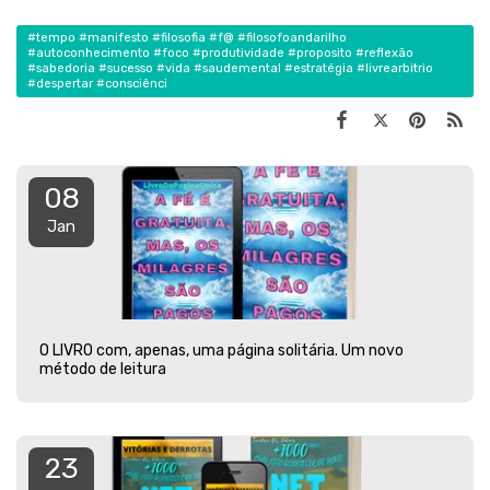
#tempo #manifesto #filosofia #f@ #filosofoandarilho
#autoconhecimento #foco #produtividade #proposito #reflexão
#sabedoria #sucesso #vida #saudemental #estratégia #livrearbitrio
#despertar #consciênci
08
Jan
O LIVRO com, apenas, uma página solitária. Um novo
método de leitura
23