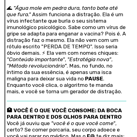
🌊
"Água mole em pedra dura, tanto bate até
que fura."
Assim funciona a distração. Ela é um
vírus infectante que burla o seu sistema
imunológico psicológico. Sabe como um vírus de
gripe se adapta para enganar a vacina? Pois é. A
distração faz o mesmo. Ela não vem com um
rótulo escrito "PERDA DE TEMPO". Isso seria
óbvio demais. ⚡ Ela vem com nomes chiques:
"Conteúdo importante"
,
"Estratégia nova"
,
"Método revolucionário"
. Mas, no fundo, no
íntimo da sua essência, é apenas uma isca
maligna para deixar sua vida no
PAUSE
.
Enquanto você clica, o algoritmo te manda
mais, e você se torna um gerador de distração.
🏥
VOCÊ É O QUE VOCÊ CONSOME: DA BOCA
PARA DENTRO E DOS OLHOS PARA DENTRO
Você já ouviu que
"você é o que você come"
,
certo? Se comer porcaria, seu corpo adoece e
você vai parar no médico. Mas o
F@
te diz mais: