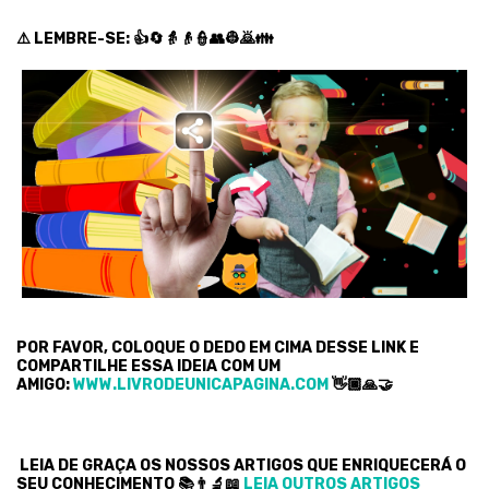
⚠️ LEMBRE-SE: 👍🔄👵👴👮👥👷🙇👪
POR FAVOR, COLOQUE O DEDO EM CIMA DESSE LINK E
COMPARTILHE ESSA IDEIA COM UM
AMIGO:
WWW.LIVRODEUNICAPAGINA.COM
👋🏿🙏🤝
LEIA DE GRAÇA OS NOSSOS ARTIGOS QUE ENRIQUECERÁ O
SEU CONHECIMENTO 📚👨‍🔬📖
LEIA OUTROS ARTIGOS