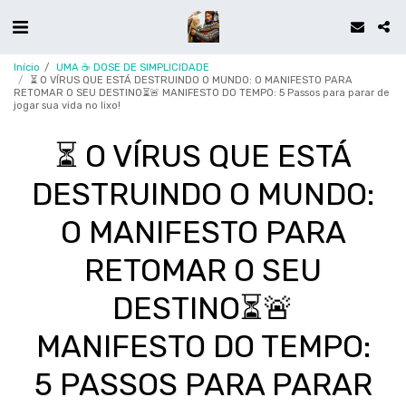
Início
UMA ☕ DOSE DE SIMPLICIDADE
⏳ O VÍRUS QUE ESTÁ DESTRUINDO O MUNDO: O MANIFESTO PARA
RETOMAR O SEU DESTINO​⏳🚨 MANIFESTO DO TEMPO: 5 Passos para parar de
jogar sua vida no lixo!
⏳ O VÍRUS QUE ESTÁ
DESTRUINDO O MUNDO:
O MANIFESTO PARA
RETOMAR O SEU
DESTINO​⏳🚨
MANIFESTO DO TEMPO:
5 PASSOS PARA PARAR