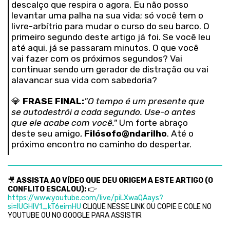
descalço que respira o agora. Eu não posso
levantar uma palha na sua vida; só você tem o
livre-arbítrio para mudar o curso do seu barco. O
primeiro segundo deste artigo já foi. Se você leu
até aqui, já se passaram minutos. O que você
vai fazer com os próximos segundos? Vai
continuar sendo um gerador de distração ou vai
alavancar sua vida com sabedoria?
💎
FRASE FINAL:
"O tempo é um presente que
se autodestrói a cada segundo. Use-o antes
que ele acabe com você."
Um forte abraço
deste seu amigo,
Filósofo@ndarilho
. Até o
próximo encontro no caminho do despertar.
🎥
ASSISTA AO VÍDEO QUE DEU ORIGEM A ESTE ARTIGO (O
CONFLITO ESCALOU):
👉
https://www.youtube.com/live/piLXwaQAays?
si=lUGHlV1_kT6eimHU
CLIQUE NESSE LINK OU COPIE E COLE NO
YOUTUBE OU NO GOOGLE PARA ASSISTIR