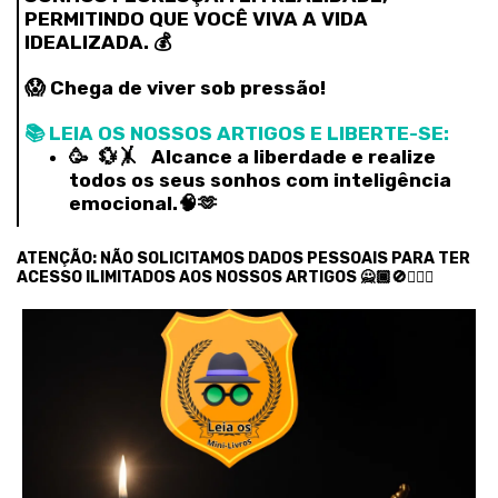
PERMITINDO QUE VOCÊ VIVA A VIDA
IDEALIZADA. 💰
😱 Chega de viver sob pressão!
📚 LEIA OS NOSSOS ARTIGOS E LIBERTE-SE:
🥳 💱🤸‍ Alcance a liberdade e realize
todos os seus sonhos com inteligência
emocional.🧠🫶
ATENÇÃO: NÃO SOLICITAMOS DADOS PESSOAIS PARA TER
ACESSO ILIMITADOS AOS NOSSOS ARTIGOS 🙅🏾🚫🙅🏿‍♂️