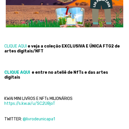
CLIQUE AQUI
e veja a coleção EXCLUSIVA E ÚNICA FTG2 de
artes digitais/NFT
CLIQUE AQUI
e entre no ateliê de NfTs e das artes
digitais
KWAI MINI LIVROS E NFTs MILIONÁRIOS
https://s.kw.ai/u/SC2U8joT
TWITTER:
@livrodeunicapa1