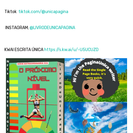
Tiktok
tiktok.com/@unicapagina
INSTAGRAM;
@LIVRODEUNICAPAGINA
KWAI ESCRITA ÚNICA
https://s.kw.ai/u/-U5UCUZD