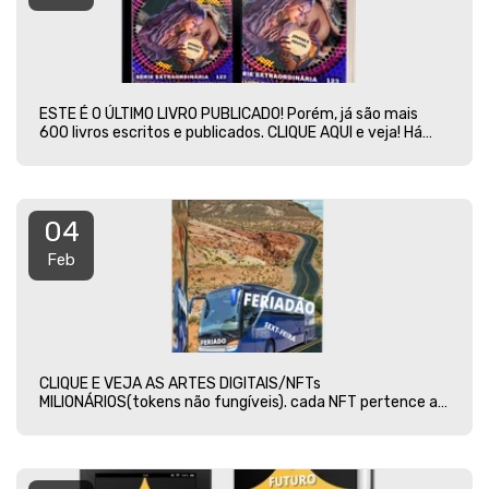
ESTE É O ÚLTIMO LIVRO PUBLICADO! Porém, já são mais
600 livros escritos e publicados. CLIQUE AQUI e veja! Há
três NFTs valiosíssimo para cada livro, não percam!!! Leiam
as histórias incríveis que pode contar a sua própria vida
inteira em detalhes. São mais 1100 frases impactantes
para melhorar o seu dia, inclusive algumas verdades nunca
04
ditas antes.
Feb
CLIQUE E VEJA AS ARTES DIGITAIS/NFTs
MILIONÁRIOS(tokens não fungíveis). cada NFT pertence a
um livro, por isso, eles contam e representam belas
histórias e significados. Exceto a coleção 171#