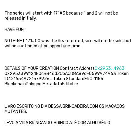
The series will start with 171#3 because 1 and 2 will not be
released initially.
HAVE FUN!!!
NOTE: NFT 171#00 was the first created, so it will not be sold, but
will be auctioned at an opportune time.
DETAILS OF YOUR CREATION Contract Address
0x2953...4963
0x2953399124F0cBB46d2CbACD8A89cF0599974963 Token
ID4216549721579926... Token StandardERC-1155
BlockchainPolygon MetadataEditable
LIVRO ESCRITO NO DIA DESSA BRINCADEIRA COM OS MACACOS
MUTANTES.
LEVO A VIDA BRINCANDO BRINCO ATÉ COM ALGO SÉRIO