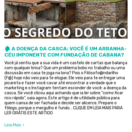
🏚️ A DOENÇA DA CASCA: VOCÊ É UM ARRANHA-
CÉU IMPONENTE COM FUNDAÇÃO DE CABANA?
Você já sentiu que a sua vida é um castelo de cartas que balança
com qualquer brisa? Que um problema bobo no trabalho ou uma
discussão em casa te joga na lona? Pois o Filósofo@ndarilho
(F@) hoje não veio para te elogiar. Ele veio para te entregar uma
picareta e fazer você cavar até encontrar a verdade que o
marketing e o Instagram tentam esconder de você: a doença da
casca. Se você clicou aqui achando que ia ler sobre "como ficar
rico rápido", saia agora. Este artigo é de utilidade pública para
quem cansa de ser fachada e decide ser alicerce. Prepare o
fôlego, porque o mergulho é fundo. . CLIQUE EM LEIA MAIS PARA
LER GRÁTIS ESTE ARTIGO
Leia Mais