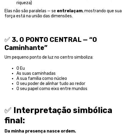
riqueza)
Elas não são paralelas — se
entrelaçam
, mostrando que sua
força está na união das dimensões.
✅
3. O PONTO CENTRAL — “O
Caminhante”
Um pequeno ponto de luz no centro simboliza:
O Eu
As suas caminhadas
A sua família como núcleo
O seu poder de alinhar tudo ao redor
O seu papel como eixo entre mundos
✅
Interpretação simbólica
final:
Da minha presença nasce ordem.