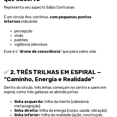
Representa seu aspecto Sábio Contrarian.
É um círculo fino, contínuo,
com pequenos pontos
internos
indicando:
percepção
visão
padrões
vigilância silenciosa
Esse é o “
drone de consciência
” que paira sobre vida.
✅
2. TRÊS TRILHAS EM ESPIRAL —
“Caminho, Energia e Realidade”
Dentro do círculo, três linhas começam no centro e saem em
espiral, como três galáxias se abrindo juntas:
linha esquerda:
trilha da mente (sabedoria,
metacognição)
linha direita:
trilha da energia (corpo, saúde, vibração)
linha inferior:
trilha da realidade (ação, construção,