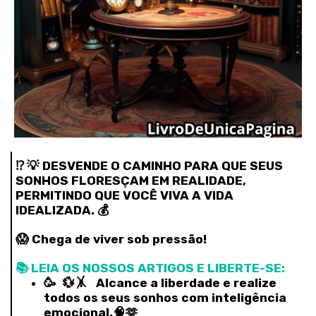
⁉️ 💡 DESVENDE O CAMINHO PARA QUE SEUS
SONHOS FLORESÇAM EM REALIDADE,
PERMITINDO QUE VOCÊ VIVA A VIDA
IDEALIZADA. 💰
😱 Chega de viver sob pressão!
📚 LEIA OS NOSSOS ARTIGOS E LIBERTE-SE:
🥳 💱🤸‍ Alcance a liberdade e realize
todos os seus sonhos com inteligência
emocional.🧠🫶