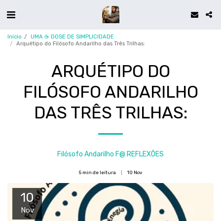
Início
UMA ☕ DOSE DE SIMPLICIDADE
Arquétipo do Filósofo Andarilho das Três Trilhas:
ARQUÉTIPO DO
FILÓSOFO ANDARILHO
DAS TRÊS TRILHAS:
Filósofo Andarilho F@ REFLEXÕES
5 min de leitura
10
Nov
10
Nov