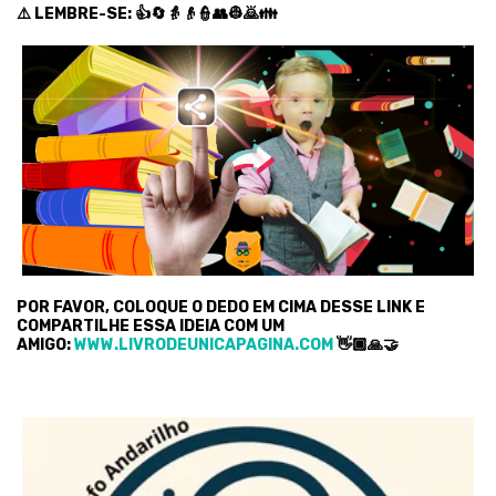
⚠️ LEMBRE-SE: 👍🔄👵👴👮👥👷🙇👪
POR FAVOR, COLOQUE O DEDO EM CIMA DESSE LINK E
COMPARTILHE ESSA IDEIA COM UM
AMIGO:
WWW.LIVRODEUNICAPAGINA.COM
👋🏿🙏🤝