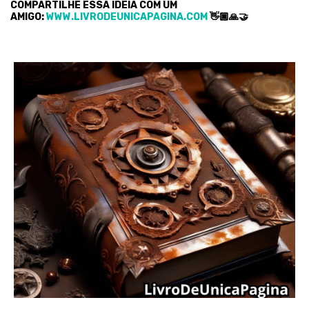
COMPARTILHE ESSA IDEIA COM UM
AMIGO:
WWW.LIVRODEUNICAPAGINA.COM
👋🏿🙏🤝